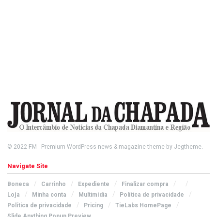
© 2022
FM
- Premium WordPress news & magazine theme by
Jegtheme
.
Navigate Site
Boneca
Carrinho
Expediente
Finalizar compra
Loja
Minha conta
Multimídia
Política de privacidade
Política de privacidade
Pricing
TieLabs HomePage
Slide Anything Popup Preview