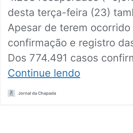
desta terça-feira (23) ta
Apesar de terem ocorrido 
confirmação e registro da
Dos 774.491 casos confir
#Bahia:
Continue lendo
Mais
133
mortes
Jornal da Chapada
por
covid-
19
foram
registradas
no
estado;