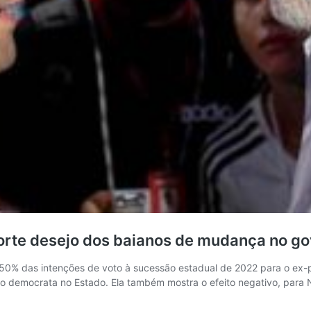
rte desejo dos baianos de mudança no gov
 50% das intenções de voto à sucessão estadual de 2022 para o ex-
do democrata no Estado. Ela também mostra o efeito negativo, para