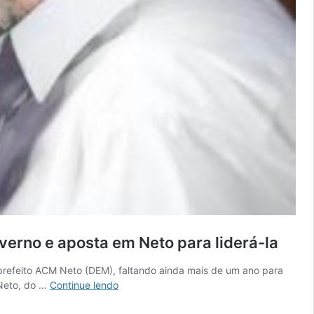
erno e aposta em Neto para liderá-la
prefeito ACM Neto (DEM), faltando ainda mais de um ano para
#Eleições2022:
 Neto, do …
Continue lendo
Levantamento
mostra