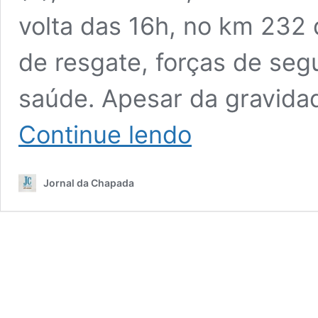
volta das 16h, no km 232 
de resgate, forças de seg
saúde. Apesar da gravida
#Chapada:
Continue lendo
Acidente
na
BR-
Jornal da Chapada
242
deixa
16
feridos,
interdita
rodovia
por
duas
horas
e