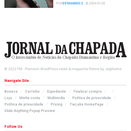
POR
ESTAGIÁRIO 2
2024/01/02
© 2022
FM
- Premium WordPress news & magazine theme by
Jegtheme
.
Navigate Site
Boneca
Carrinho
Expediente
Finalizar compra
Loja
Minha conta
Multimídia
Política de privacidade
Política de privacidade
Pricing
TieLabs HomePage
Slide Anything Popup Preview
Follow Us