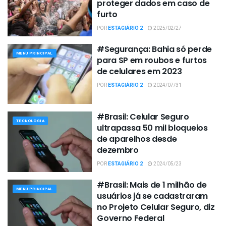
proteger dados em caso de
furto
POR
ESTAGIÁRIO 2
2025/02/27
#Segurança: Bahia só perde
MENU PRINCIPAL
para SP em roubos e furtos
de celulares em 2023
POR
ESTAGIÁRIO 2
2024/07/31
#Brasil: Celular Seguro
TECNOLOGIA
ultrapassa 50 mil bloqueios
de aparelhos desde
dezembro
POR
ESTAGIÁRIO 2
2024/05/23
#Brasil: Mais de 1 milhão de
MENU PRINCIPAL
usuários já se cadastraram
no Projeto Celular Seguro, diz
Governo Federal