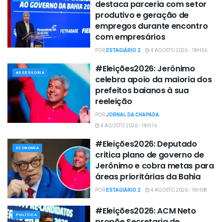
destaca parceria com setor
produtivo e geração de
empregos durante encontro
com empresários
POR
ESTAGIÁRIO 2
4 AGOSTO 2026 - 18H36
#Eleições2026: Jerônimo
ASSESSORIA
celebra apoio da maioria dos
prefeitos baianos à sua
reeleição
POR
JORNAL DA CHAPADA
4 AGOSTO 2026 - 18H16
#Eleições2026: Deputado
ECONOMIA
critica plano de governo de
Jerônimo e cobra metas para
áreas prioritárias da Bahia
POR
ESTAGIÁRIO 2
4 AGOSTO 2026 - 18H08
#Eleições2026: ACM Neto
POLÍTICA
propõe Secretaria de