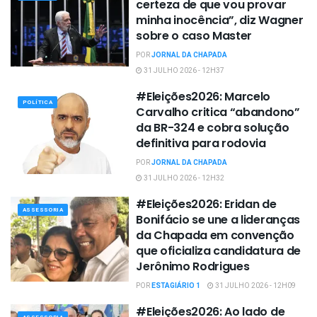
certeza de que vou provar
minha inocência”, diz Wagner
sobre o caso Master
POR
JORNAL DA CHAPADA
31 JULHO 2026 - 12H37
#Eleições2026: Marcelo
POLÍTICA
Carvalho critica “abandono”
da BR-324 e cobra solução
definitiva para rodovia
POR
JORNAL DA CHAPADA
31 JULHO 2026 - 12H32
#Eleições2026: Eridan de
ASSESSORIA
Bonifácio se une a lideranças
da Chapada em convenção
que oficializa candidatura de
Jerônimo Rodrigues
POR
ESTAGIÁRIO 1
31 JULHO 2026 - 12H09
#Eleições2026: Ao lado de