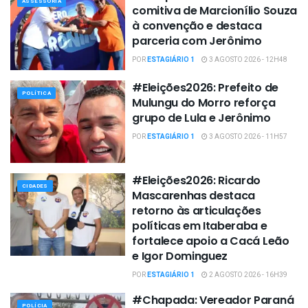
ASSESSORIA
comitiva de Marcionílio Souza
à convenção e destaca
parceria com Jerônimo
POR
ESTAGIÁRIO 1
3 AGOSTO 2026 - 12H48
#Eleições2026: Prefeito de
POLÍTICA
Mulungu do Morro reforça
grupo de Lula e Jerônimo
POR
ESTAGIÁRIO 1
3 AGOSTO 2026 - 11H57
#Eleições2026: Ricardo
CIDADES
Mascarenhas destaca
retorno às articulações
políticas em Itaberaba e
fortalece apoio a Cacá Leão
e Igor Dominguez
POR
ESTAGIÁRIO 1
2 AGOSTO 2026 - 16H39
#Chapada: Vereador Paraná
POLÍCIA