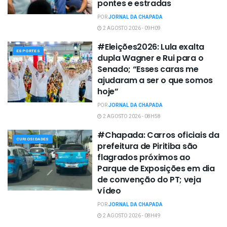
pontes e estradas
POR
JORNAL DA CHAPADA
2 AGOSTO 2026 - 09H09
#Eleições2026: Lula exalta
ESPORTES
dupla Wagner e Rui para o
Senado; “Esses caras me
ajudaram a ser o que somos
hoje”
POR
JORNAL DA CHAPADA
2 AGOSTO 2026 - 08H58
#Chapada: Carros oficiais da
CURIOSIDADES
prefeitura de Piritiba são
flagrados próximos ao
Parque de Exposições em dia
de convenção do PT; veja
vídeo
POR
JORNAL DA CHAPADA
2 AGOSTO 2026 - 08H49