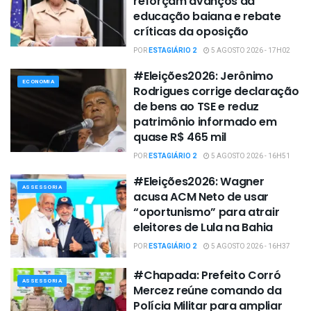
reforçam avanços da
educação baiana e rebate
críticas da oposição
POR
ESTAGIÁRIO 2
5 AGOSTO 2026 - 17H02
#Eleições2026: Jerônimo
ECONOMIA
Rodrigues corrige declaração
de bens ao TSE e reduz
patrimônio informado em
quase R$ 465 mil
POR
ESTAGIÁRIO 2
5 AGOSTO 2026 - 16H51
#Eleições2026: Wagner
ASSESSORIA
acusa ACM Neto de usar
“oportunismo” para atrair
eleitores de Lula na Bahia
POR
ESTAGIÁRIO 2
5 AGOSTO 2026 - 16H37
#Chapada: Prefeito Corró
ASSESSORIA
Mercez reúne comando da
Polícia Militar para ampliar