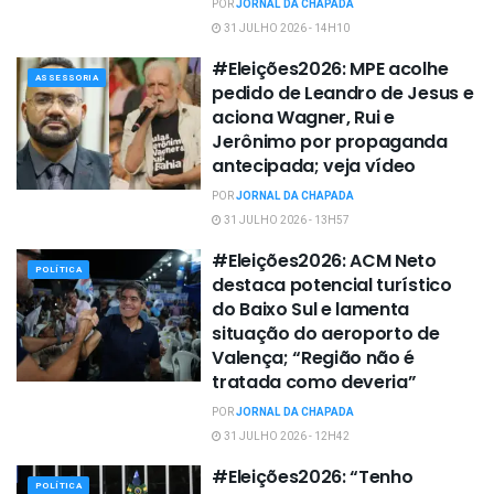
POR
JORNAL DA CHAPADA
31 JULHO 2026 - 14H10
#Eleições2026: MPE acolhe
ASSESSORIA
pedido de Leandro de Jesus e
aciona Wagner, Rui e
Jerônimo por propaganda
antecipada; veja vídeo
POR
JORNAL DA CHAPADA
31 JULHO 2026 - 13H57
#Eleições2026: ACM Neto
POLÍTICA
destaca potencial turístico
do Baixo Sul e lamenta
situação do aeroporto de
Valença; “Região não é
tratada como deveria”
POR
JORNAL DA CHAPADA
31 JULHO 2026 - 12H42
#Eleições2026: “Tenho
POLÍTICA