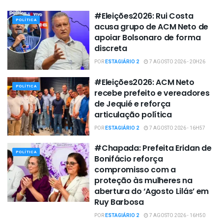
#Eleições2026: Rui Costa
POLÍTICA
acusa grupo de ACM Neto de
apoiar Bolsonaro de forma
discreta
POR
ESTAGIÁRIO 2
7 AGOSTO 2026 - 20H26
#Eleições2026: ACM Neto
POLÍTICA
recebe prefeito e vereadores
de Jequié e reforça
articulação política
POR
ESTAGIÁRIO 2
7 AGOSTO 2026 - 16H57
#Chapada: Prefeita Eridan de
POLÍTICA
Bonifácio reforça
compromisso com a
proteção às mulheres na
abertura do ‘Agosto Lilás’ em
Ruy Barbosa
POR
ESTAGIÁRIO 2
7 AGOSTO 2026 - 16H50