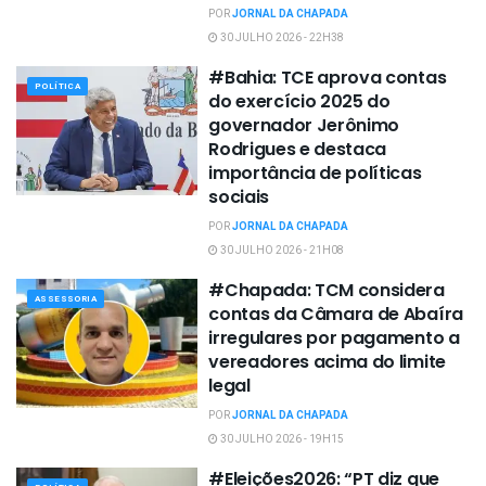
POR
JORNAL DA CHAPADA
30 JULHO 2026 - 22H38
#Bahia: TCE aprova contas
POLÍTICA
do exercício 2025 do
governador Jerônimo
Rodrigues e destaca
importância de políticas
sociais
POR
JORNAL DA CHAPADA
30 JULHO 2026 - 21H08
#Chapada: TCM considera
ASSESSORIA
contas da Câmara de Abaíra
irregulares por pagamento a
vereadores acima do limite
legal
POR
JORNAL DA CHAPADA
30 JULHO 2026 - 19H15
#Eleições2026: “PT diz que