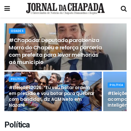
CIDADES
#Chapada: Deputado parabeniza
Morro do Chapéu e reforça parceria
com prefeita para levar melhorias
ao município
POLÍTICA
POLÍTICA
#Eleições2026: “Eu vou botar ordem
em presídio e vou botar para quebrar
#Eleições
com bandido”, diz ACM Neto em
acompanh
Nazaré
Inteligênci
Política