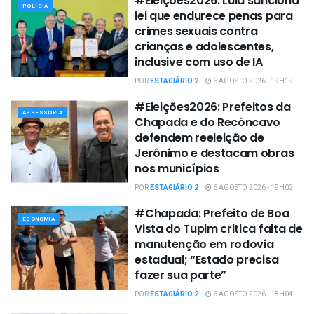
#Eleições2026: Lula sanciona
POLÍCIA
lei que endurece penas para
crimes sexuais contra
crianças e adolescentes,
inclusive com uso de IA
POR
ESTAGIÁRIO 2
6 AGOSTO 2026 - 19H19
#Eleições2026: Prefeitos da
ASSESSORIA
Chapada e do Recôncavo
defendem reeleição de
Jerônimo e destacam obras
nos municípios
POR
ESTAGIÁRIO 2
6 AGOSTO 2026 - 19H02
#Chapada: Prefeito de Boa
ECONOMIA
Vista do Tupim critica falta de
manutenção em rodovia
estadual; “Estado precisa
fazer sua parte”
POR
ESTAGIÁRIO 2
6 AGOSTO 2026 - 18H04