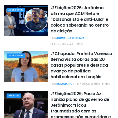
#Eleições2026: Jerônimo
ASSESSORIA
afirma que ACM Neto é
“bolsonarista e anti-Lula” e
coloca soberania no centro
da eleição
POR
JORNAL DA CHAPADA
4 AGOSTO 2026 - 15H04
#Chapada: Prefeita Vanessa
ASSESSORIA
Senna visita obras das 20
casas populares e destaca
avanço da política
habitacional em Lençóis
POR
ESTAGIÁRIO 1
4 AGOSTO 2026 - 14H52
#Eleições2026: Paulo Azi
POLÍTICA
ironiza plano de governo de
Jerônimo; “Ficou
traumatizado com as
promessas não cumpridas e