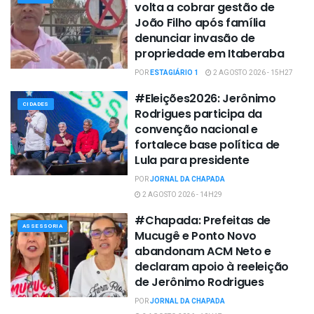
volta a cobrar gestão de
João Filho após família
denunciar invasão de
propriedade em Itaberaba
POR
ESTAGIÁRIO 1
2 AGOSTO 2026 - 15H27
#Eleições2026: Jerônimo
CIDADES
Rodrigues participa da
convenção nacional e
fortalece base política de
Lula para presidente
POR
JORNAL DA CHAPADA
2 AGOSTO 2026 - 14H29
#Chapada: Prefeitas de
ASSESSORIA
Mucugê e Ponto Novo
abandonam ACM Neto e
declaram apoio à reeleição
de Jerônimo Rodrigues
POR
JORNAL DA CHAPADA