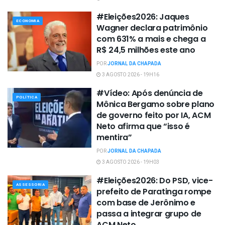
#Eleições2026: Jaques
ECONOMIA
Wagner declara patrimônio
com 631% a mais e chega a
R$ 24,5 milhões este ano
POR
JORNAL DA CHAPADA
3 AGOSTO 2026 - 19H16
#Vídeo: Após denúncia de
POLÍTICA
Mônica Bergamo sobre plano
de governo feito por IA, ACM
Neto afirma que “isso é
mentira”
POR
JORNAL DA CHAPADA
3 AGOSTO 2026 - 19H03
#Eleições2026: Do PSD, vice-
ASSESSORIA
prefeito de Paratinga rompe
com base de Jerônimo e
passa a integrar grupo de
ACM Neto