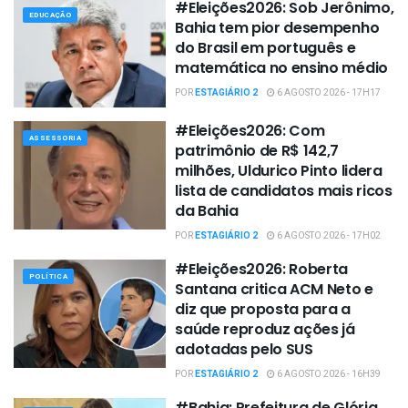
#Eleições2026: Sob Jerônimo,
EDUCAÇÃO
Bahia tem pior desempenho
do Brasil em português e
matemática no ensino médio
POR
ESTAGIÁRIO 2
6 AGOSTO 2026 - 17H17
#Eleições2026: Com
ASSESSORIA
patrimônio de R$ 142,7
milhões, Uldurico Pinto lidera
lista de candidatos mais ricos
da Bahia
POR
ESTAGIÁRIO 2
6 AGOSTO 2026 - 17H02
#Eleições2026: Roberta
POLÍTICA
Santana critica ACM Neto e
diz que proposta para a
saúde reproduz ações já
adotadas pelo SUS
POR
ESTAGIÁRIO 2
6 AGOSTO 2026 - 16H39
#Bahia: Prefeitura de Glória