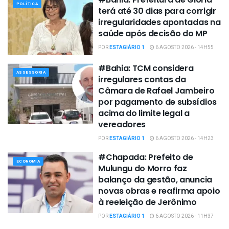
POLÍTICA
terá até 30 dias para corrigir
irregularidades apontadas na
saúde após decisão do MP
POR
ESTAGIÁRIO 1
6 AGOSTO 2026 - 14H55
#Bahia: TCM considera
ASSESSORIA
irregulares contas da
Câmara de Rafael Jambeiro
por pagamento de subsídios
acima do limite legal a
vereadores
POR
ESTAGIÁRIO 1
6 AGOSTO 2026 - 14H23
#Chapada: Prefeito de
ECONOMIA
Mulungu do Morro faz
balanço da gestão, anuncia
novas obras e reafirma apoio
à reeleição de Jerônimo
POR
ESTAGIÁRIO 1
6 AGOSTO 2026 - 11H37