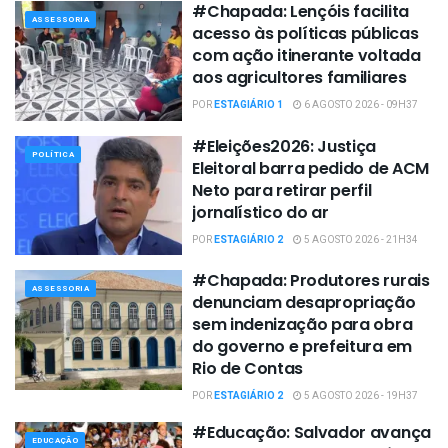
#Chapada: Lençóis facilita
ASSESSORIA
acesso às políticas públicas
com ação itinerante voltada
aos agricultores familiares
POR
ESTAGIÁRIO 1
6 AGOSTO 2026 - 09H37
#Eleições2026: Justiça
POLÍTICA
Eleitoral barra pedido de ACM
Neto para retirar perfil
jornalístico do ar
POR
ESTAGIÁRIO 2
5 AGOSTO 2026 - 21H34
#Chapada: Produtores rurais
ASSESSORIA
denunciam desapropriação
sem indenização para obra
do governo e prefeitura em
Rio de Contas
POR
ESTAGIÁRIO 2
5 AGOSTO 2026 - 19H37
#Educação: Salvador avança
EDUCAÇÃO