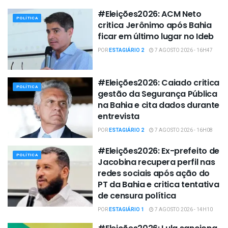
#Eleições2026: ACM Neto
POLÍTICA
critica Jerônimo após Bahia
ficar em último lugar no Ideb
POR
ESTAGIÁRIO 2
7 AGOSTO 2026 - 16H47
#Eleições2026: Caiado critica
POLÍTICA
gestão da Segurança Pública
na Bahia e cita dados durante
entrevista
POR
ESTAGIÁRIO 2
7 AGOSTO 2026 - 16H08
#Eleições2026: Ex-prefeito de
POLÍTICA
Jacobina recupera perfil nas
redes sociais após ação do
PT da Bahia e critica tentativa
de censura política
POR
ESTAGIÁRIO 1
7 AGOSTO 2026 - 14H10