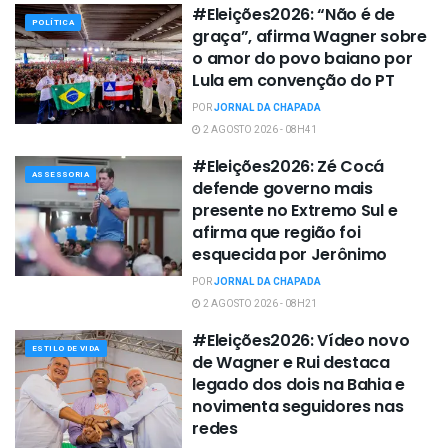
#Eleições2026: “Não é de
POLÍTICA
graça”, afirma Wagner sobre
o amor do povo baiano por
Lula em convenção do PT
POR
JORNAL DA CHAPADA
2 AGOSTO 2026 - 08H41
#Eleições2026: Zé Cocá
ASSESSORIA
defende governo mais
presente no Extremo Sul e
afirma que região foi
esquecida por Jerônimo
POR
JORNAL DA CHAPADA
2 AGOSTO 2026 - 08H21
#Eleições2026: Vídeo novo
ESTILO DE VIDA
de Wagner e Rui destaca
legado dos dois na Bahia e
novimenta seguidores nas
redes