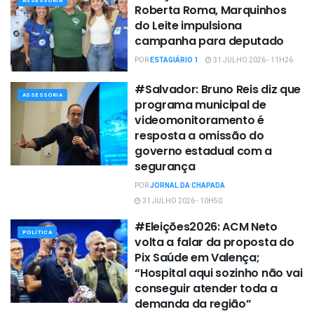
ASSESSORIA
Roberta Roma, Marquinhos
do Leite impulsiona
campanha para deputado
POR
ESTAGIÁRIO 1
31 JULHO 2026 - 11H26
#Salvador: Bruno Reis diz que
ASSESSORIA
programa municipal de
videomonitoramento é
resposta a omissão do
governo estadual com a
segurança
POR
JORNAL DA CHAPADA
31 JULHO 2026 - 10H50
#Eleições2026: ACM Neto
POLÍTICA
volta a falar da proposta do
Pix Saúde em Valença;
“Hospital aqui sozinho não vai
conseguir atender toda a
demanda da região”