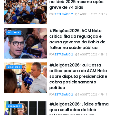
no Ideb 2025 mesmo após
greve de 74 dias
POR
ESTAGIÁRIO 2
5 AGOSTO 2026 - 18H17
#Eleições2026: ACM Neto
POLÍTICA
critica fila da regulação e
acusa governo da Bahia de
falhar na saúde pública
POR
ESTAGIÁRIO 2
5 AGOSTO 2026 - 18H16
#Eleições2026: Rui Costa
ECONOMIA
critica postura de ACM Neto
sobre disputa presidencial e
cobra posicionamento
político
POR
ESTAGIÁRIO 2
5 AGOSTO 2026 - 17H14
#Eleições2026: Lídice afirma
EDUCAÇÃO
que resultados do Ideb