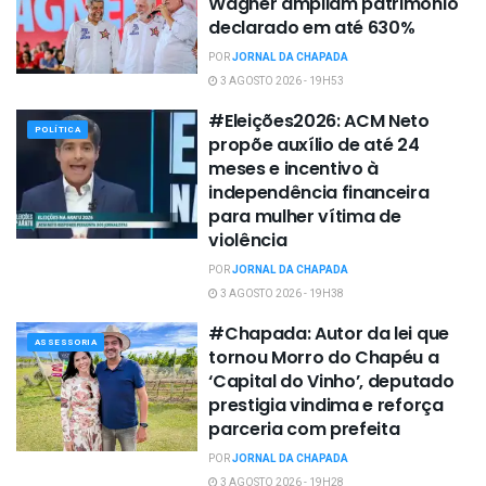
Wagner ampliam patrimônio
declarado em até 630%
POR
JORNAL DA CHAPADA
3 AGOSTO 2026 - 19H53
#Eleições2026: ACM Neto
POLÍTICA
propõe auxílio de até 24
meses e incentivo à
independência financeira
para mulher vítima de
violência
POR
JORNAL DA CHAPADA
3 AGOSTO 2026 - 19H38
#Chapada: Autor da lei que
ASSESSORIA
tornou Morro do Chapéu a
‘Capital do Vinho’, deputado
prestigia vindima e reforça
parceria com prefeita
POR
JORNAL DA CHAPADA
3 AGOSTO 2026 - 19H28