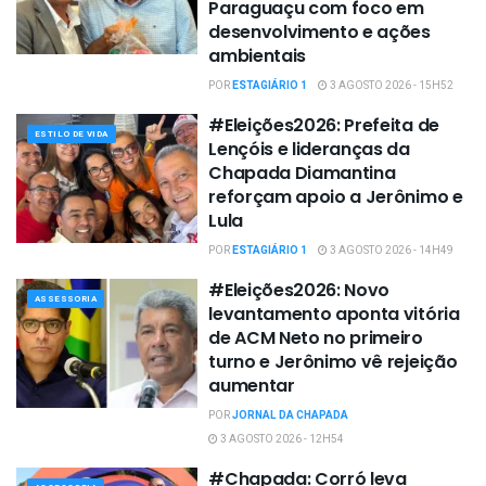
Paraguaçu com foco em
desenvolvimento e ações
ambientais
POR
ESTAGIÁRIO 1
3 AGOSTO 2026 - 15H52
#Eleições2026: Prefeita de
ESTILO DE VIDA
Lençóis e lideranças da
Chapada Diamantina
reforçam apoio a Jerônimo e
Lula
POR
ESTAGIÁRIO 1
3 AGOSTO 2026 - 14H49
#Eleições2026: Novo
ASSESSORIA
levantamento aponta vitória
de ACM Neto no primeiro
turno e Jerônimo vê rejeição
aumentar
POR
JORNAL DA CHAPADA
3 AGOSTO 2026 - 12H54
#Chapada: Corró leva