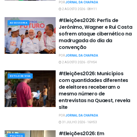
POR
JORNAL DA CHAPADA
2 AGOSTO 2026 - 08H11
#Eleições2026: Perfis de
ASSESSORIA
Jerônimo, Wagner e Rui Costa
sofrem ataque cibernético na
madrugada do dia da
convenção
POR
JORNAL DA CHAPADA
2 AGOSTO 2026 - 07H54
#Eleições2026: Municípios
ESTILO DE VIDA
com quantidades diferentes
de eleitores receberam o
mesmo número de
entrevistas na Quaest, revela
site
POR
JORNAL DA CHAPADA
31 JULHO 2026 - 16H53
#Eleições2026: Em
POLÍTICA