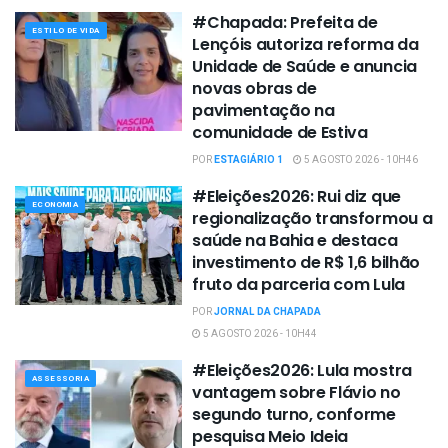
#Chapada: Prefeita de
ESTILO DE VIDA
Lençóis autoriza reforma da
Unidade de Saúde e anuncia
novas obras de
pavimentação na
comunidade de Estiva
POR
ESTAGIÁRIO 1
5 AGOSTO 2026 - 10H46
#Eleições2026: Rui diz que
ECONOMIA
regionalização transformou a
saúde na Bahia e destaca
investimento de R$ 1,6 bilhão
fruto da parceria com Lula
POR
JORNAL DA CHAPADA
5 AGOSTO 2026 - 10H44
#Eleições2026: Lula mostra
ASSESSORIA
vantagem sobre Flávio no
segundo turno, conforme
pesquisa Meio Ideia