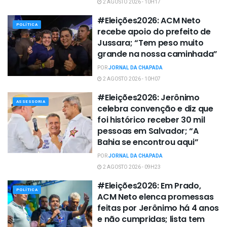
2 AGOSTO 2026 - 10H17
#Eleições2026: ACM Neto
POLÍTICA
recebe apoio do prefeito de
Jussara; “Tem peso muito
grande na nossa caminhada”
POR
JORNAL DA CHAPADA
2 AGOSTO 2026 - 10H07
#Eleições2026: Jerônimo
ASSESSORIA
celebra convenção e diz que
foi histórico receber 30 mil
pessoas em Salvador; “A
Bahia se encontrou aqui”
POR
JORNAL DA CHAPADA
2 AGOSTO 2026 - 09H23
#Eleições2026: Em Prado,
POLÍTICA
ACM Neto elenca promessas
feitas por Jerônimo há 4 anos
e não cumpridas; lista tem