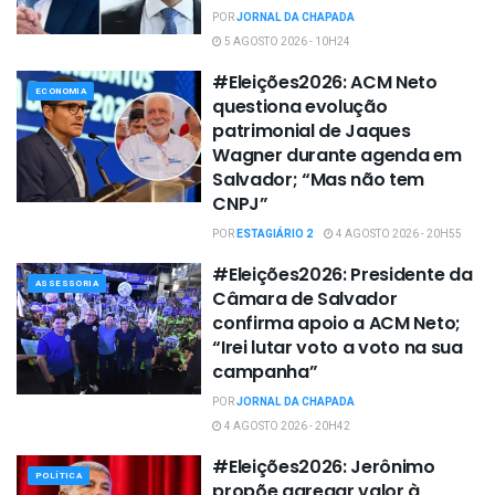
POR
JORNAL DA CHAPADA
5 AGOSTO 2026 - 10H24
#Eleições2026: ACM Neto
ECONOMIA
questiona evolução
patrimonial de Jaques
Wagner durante agenda em
Salvador; “Mas não tem
CNPJ”
POR
ESTAGIÁRIO 2
4 AGOSTO 2026 - 20H55
#Eleições2026: Presidente da
ASSESSORIA
Câmara de Salvador
confirma apoio a ACM Neto;
“Irei lutar voto a voto na sua
campanha”
POR
JORNAL DA CHAPADA
4 AGOSTO 2026 - 20H42
#Eleições2026: Jerônimo
POLÍTICA
propõe agregar valor à