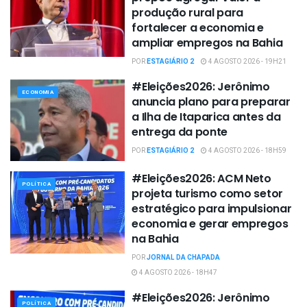
produção rural para
fortalecer a economia e
ampliar empregos na Bahia
POR
ESTAGIÁRIO 2
4 AGOSTO 2026 - 19H21
#Eleições2026: Jerônimo
ECONOMIA
anuncia plano para preparar
a Ilha de Itaparica antes da
entrega da ponte
POR
ESTAGIÁRIO 2
4 AGOSTO 2026 - 18H59
#Eleições2026: ACM Neto
POLÍTICA
projeta turismo como setor
estratégico para impulsionar
economia e gerar empregos
na Bahia
POR
JORNAL DA CHAPADA
4 AGOSTO 2026 - 18H47
#Eleições2026: Jerônimo
POLÍTICA