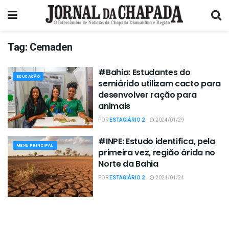
Tag:
Cemaden
#Bahia: Estudantes do
EDUCAÇÃO
semiárido utilizam cacto para
desenvolver ração para
animais
POR
ESTAGIÁRIO 2
2024/01/29
#INPE: Estudo identifica, pela
MENU PRINCIPAL
primeira vez, região árida no
Norte da Bahia
POR
ESTAGIÁRIO 2
2024/01/24