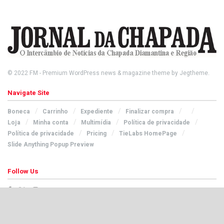
© 2022
FM
- Premium WordPress news & magazine theme by
Jegtheme
.
Navigate Site
Boneca
Carrinho
Expediente
Finalizar compra
Loja
Minha conta
Multimídia
Política de privacidade
Política de privacidade
Pricing
TieLabs HomePage
Slide Anything Popup Preview
Follow Us