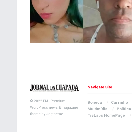
Navigate Site
© 2022
FM
- Premium
Boneca
Carrinho
WordPress news & magazine
Multimídia
Política
theme by
Jegtheme
.
TieLabs HomePage