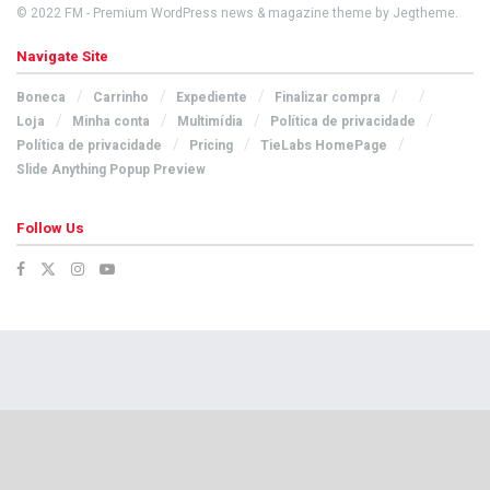
© 2022
FM
- Premium WordPress news & magazine theme by
Jegtheme
.
Navigate Site
Boneca
Carrinho
Expediente
Finalizar compra
Loja
Minha conta
Multimídia
Política de privacidade
Política de privacidade
Pricing
TieLabs HomePage
Slide Anything Popup Preview
Follow Us