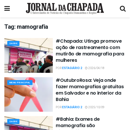
Tag:
mamografia
#Chapada: Utinga promove
SAÚDE
ação de rastreamento com
mutirão de mamografia para
mulheres
POR
ESTAGIÁRIO 2
2026/04/18
#OutubroRosa: Veja onde
MENU PRINCIPAL
fazer mamografias gratuitas
em Salvador e no interior da
Bahia
POR
ESTAGIÁRIO 2
2025/10/09
#Bahia: Exames de
SAÚDE
mamografia são