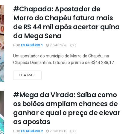
#Chapada: Apostador de
Morro do Chapéu fatura mais
de R$ 44 mil após acertar quina
da Mega Sena
POR
ESTAGIÁRIO 1
2024/02/26
0
Um apostador do município de Morro do Chapéu, na
Chapada Diamantina, faturou o prêmio de R$44.288,17 ...
DETAILS
LEIA MAIS
#Mega da Virada: Saiba como
os bolões ampliam chances de
ganhar e qual o preço de elevar
as apostas
POR
ESTAGIÁRIO 2
2023/12/15
0