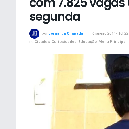
com 7.825 vagas 
segunda
por
Jornal da Chapada
6 janeiro 2014 - 10h22
no
Cidades
,
Curiosidades
,
Educação
,
Menu Principal