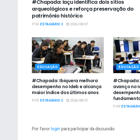
#Chapada: Iaçu identifica dois sítios
arqueológicos e reforça preservação do
patrimônio histórico
POR
ESTAGIÁRIO 2
2026/08/07
EDUCAÇÃO
EDUCAÇÃO
#Chapada: Ibiquera melhora
#Chapada: 
desempenho no Ideb e alcança
avanço no I
maior índice dos últimos anos
desempenho
fundamenta
POR
ESTAGIÁRIO 2
2026/08/07
POR
ESTAGIÁRI
Por favor
login
para participar da discussão