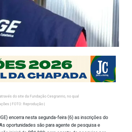
através do site da Fundação Cesgranrio, no qual
ações | FOTO: Reprodução |
(IBGE) encerra nesta segunda-feira (6) as inscrições do
 As oportunidades são para agente de pesquisa e