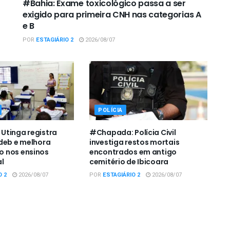
#Bahia: Exame toxicológico passa a ser
exigido para primeira CNH nas categorias A
e B
POR
ESTAGIÁRIO 2
2026/08/07
POLÍCIA
Utinga registra
#Chapada: Polícia Civil
deb e melhora
investiga restos mortais
 nos ensinos
encontrados em antigo
l
cemitério de Ibicoara
O 2
2026/08/07
POR
ESTAGIÁRIO 2
2026/08/07