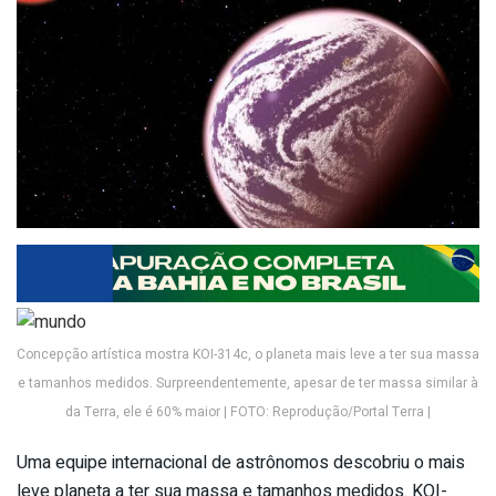
Concepção artística mostra KOI-314c, o planeta mais leve a ter sua massa
e tamanhos medidos. Surpreendentemente, apesar de ter massa similar à
da Terra, ele é 60% maior | FOTO: Reprodução/Portal Terra |
Uma equipe internacional de astrônomos descobriu o mais
leve planeta a ter sua massa e tamanhos medidos. KOI-