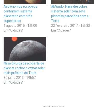
Astrônomos europeus
#Mundo: Nasa descobre
confirmam sistema
sistema solar com sete
planetário com três
planetas parecidos com a
superterras
Terra
1 agosto 2015 - 12h00
22 fevereiro 2017 - 15h32
Em "Cidades"
Em "Cidades"
Nasa divulga descoberta de
planeta rochoso extrassolar
mais próximo da Terra
30 julho 2015 - 19h57
Em "Cidades"