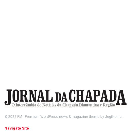
© 2022
FM
- Premium WordPress news & magazine theme by
Jegtheme
.
Navigate Site