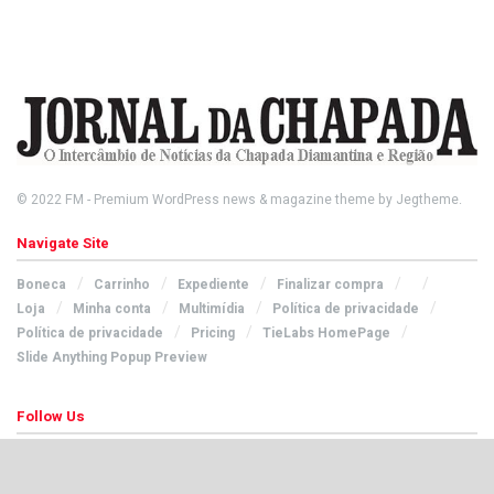
© 2022
FM
- Premium WordPress news & magazine theme by
Jegtheme
.
Navigate Site
Boneca
Carrinho
Expediente
Finalizar compra
Loja
Minha conta
Multimídia
Política de privacidade
Política de privacidade
Pricing
TieLabs HomePage
Slide Anything Popup Preview
Follow Us