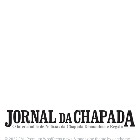
© 2022
FM
- Premium WordPress news & magazine theme by
Jegtheme
.