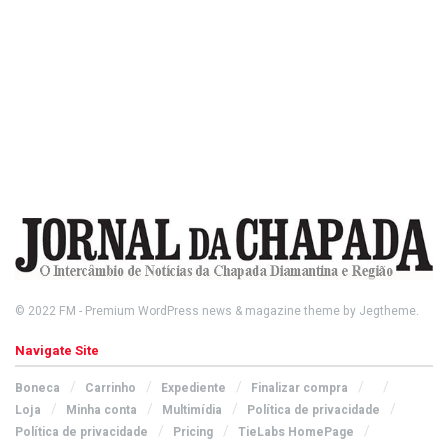
© 2022
FM
- Premium WordPress news & magazine theme by
Jegtheme
.
Navigate Site
Boneca
Carrinho
Expediente
Finalizar compra
Loja
Minha conta
Multimídia
Política de privacidade
Política de privacidade
Pricing
TieLabs HomePage