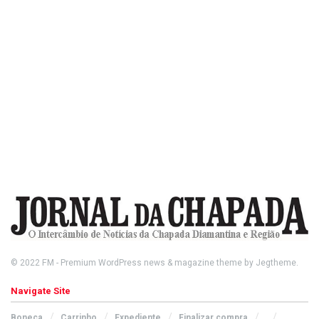
© 2022
FM
- Premium WordPress news & magazine theme by
Jegtheme
.
Navigate Site
Boneca
Carrinho
Expediente
Finalizar compra