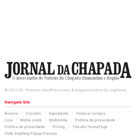
© 2022
FM
- Premium WordPress news & magazine theme by
Jegtheme
.
Navigate Site
Boneca
Carrinho
Expediente
Finalizar compra
Loja
Minha conta
Multimídia
Política de privacidade
Política de privacidade
Pricing
TieLabs HomePage
Slide Anything Popup Preview