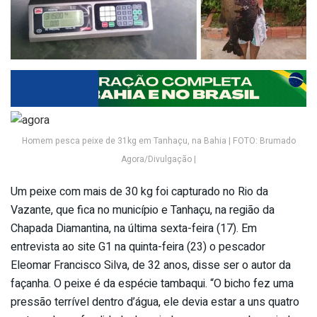
Homem pesca peixe de 31kg em Tanhaçu, na Bahia | FOTO: Brumado
Agora/Divulgação |
Um peixe com mais de 30 kg foi capturado no Rio da
Vazante, que fica no município e Tanhaçu, na região da
Chapada Diamantina, na última sexta-feira (17). Em
entrevista ao site G1 na quinta-feira (23) o pescador
Eleomar Francisco Silva, de 32 anos, disse ser o autor da
façanha. O peixe é da espécie tambaqui. “O bicho fez uma
pressão terrível dentro d’água, ele devia estar a uns quatro