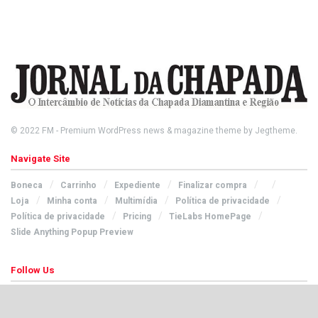
© 2022
FM
- Premium WordPress news & magazine theme by
Jegtheme
.
Navigate Site
Boneca
Carrinho
Expediente
Finalizar compra
Loja
Minha conta
Multimídia
Política de privacidade
Política de privacidade
Pricing
TieLabs HomePage
Slide Anything Popup Preview
Follow Us