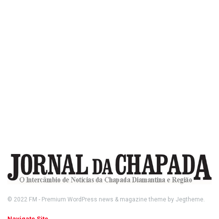
© 2022
FM
- Premium WordPress news & magazine theme by
Jegtheme
.
Navigate Site