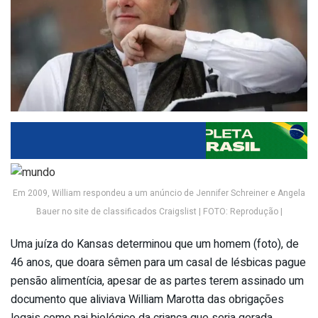
Em 2009, William respondeu a um anúncio de Jennifer Schreiner e Angela
Bauer no site de classificados Craigslist | FOTO: Reprodução |
Uma juíza do Kansas determinou que um homem (foto), de
46 anos, que doara sêmen para um casal de lésbicas pague
pensão alimentícia, apesar de as partes terem assinado um
documento que aliviava William Marotta das obrigações
legais como pai biológico da criança que seria gerada.