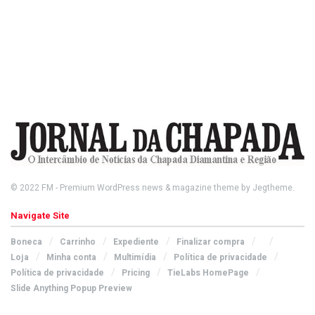
© 2022
FM
- Premium WordPress news & magazine theme by
Jegtheme
.
Navigate Site
Boneca
Carrinho
Expediente
Finalizar compra
Loja
Minha conta
Multimídia
Política de privacidade
Política de privacidade
Pricing
TieLabs HomePage
Slide Anything Popup Preview