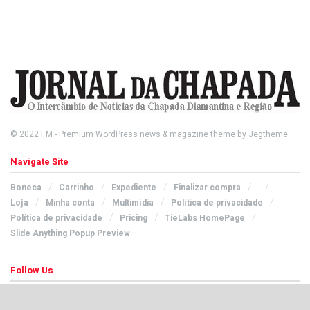
© 2022
FM
- Premium WordPress news & magazine theme by
Jegtheme
.
Navigate Site
Boneca
Carrinho
Expediente
Finalizar compra
Loja
Minha conta
Multimídia
Política de privacidade
Política de privacidade
Pricing
TieLabs HomePage
Slide Anything Popup Preview
Follow Us