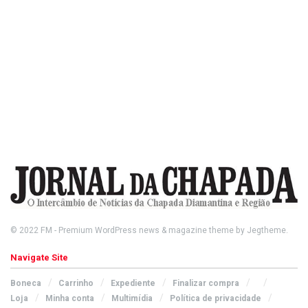
© 2022
FM
- Premium WordPress news & magazine theme by
Jegtheme
.
Navigate Site
Boneca
Carrinho
Expediente
Finalizar compra
Loja
Minha conta
Multimídia
Política de privacidade