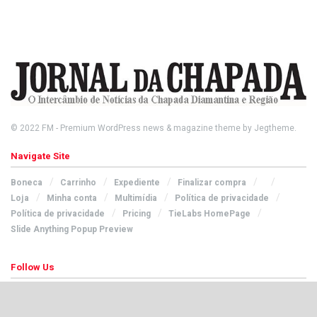
© 2022
FM
- Premium WordPress news & magazine theme by
Jegtheme
.
Navigate Site
Boneca
Carrinho
Expediente
Finalizar compra
Loja
Minha conta
Multimídia
Política de privacidade
Política de privacidade
Pricing
TieLabs HomePage
Slide Anything Popup Preview
Follow Us