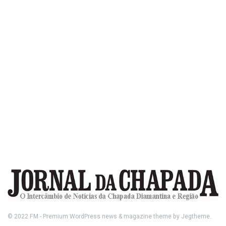
© 2022
FM
- Premium WordPress news & magazine theme by
Jegtheme
.