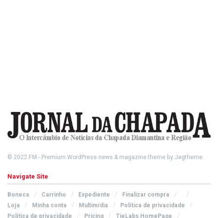
© 2022
FM
- Premium WordPress news & magazine theme by
Jegtheme
.
Navigate Site
Boneca
Carrinho
Expediente
Finalizar compra
Loja
Minha conta
Multimídia
Política de privacidade
Política de privacidade
Pricing
TieLabs HomePage