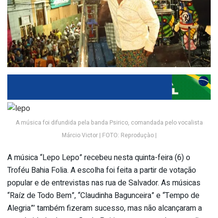
A música foi difundida pela banda Psirico, comandada pelo vocalista
Márcio Victor | FOTO: Reproduçào |
A música “Lepo Lepo” recebeu nesta quinta-feira (6) o
Troféu Bahia Folia. A escolha foi feita a partir de votação
popular e de entrevistas nas rua de Salvador. As músicas
“Raíz de Todo Bem”, “Claudinha Bagunceira” e “Tempo de
Alegria”’ também fizeram sucesso, mas não alcançaram a