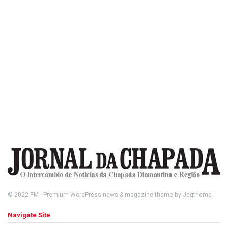
© 2022
FM
- Premium WordPress news & magazine theme by
Jegtheme
.
Navigate Site