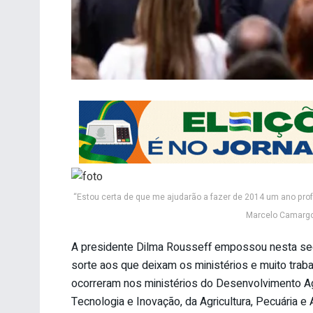
“Estou certa de que me ajudarão a fazer de 2014 um ano profí
Marcelo Camargo
A presidente Dilma Rousseff empossou nesta seg
sorte aos que deixam os ministérios e muito tr
ocorreram nos ministérios do Desenvolvimento Agr
Tecnologia e Inovação, da Agricultura, Pecuária e