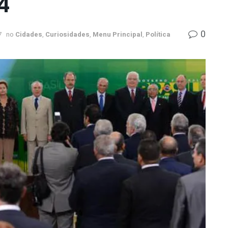
4
0
7
no
Cidades
,
Curiosidades
,
Menu Principal
,
Política