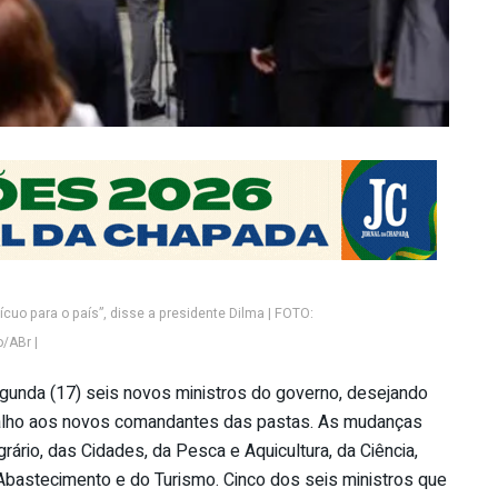
cuo para o país”, disse a presidente Dilma | FOTO:
/ABr |
unda (17) seis novos ministros do governo, desejando
abalho aos novos comandantes das pastas. As mudanças
ário, das Cidades, da Pesca e Aquicultura, da Ciência,
 Abastecimento e do Turismo. Cinco dos seis ministros que