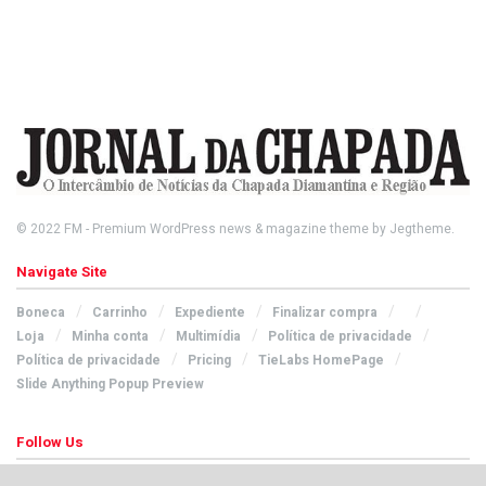
© 2022
FM
- Premium WordPress news & magazine theme by
Jegtheme
.
Navigate Site
Boneca
Carrinho
Expediente
Finalizar compra
Loja
Minha conta
Multimídia
Política de privacidade
Política de privacidade
Pricing
TieLabs HomePage
Slide Anything Popup Preview
Follow Us