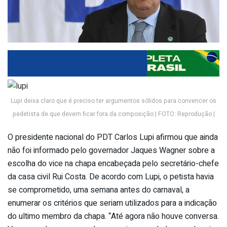
Lupi deixa claro que é preciso ter argumentos sólidos para convencer os
pedetista de que devem ficar fora da composição | FOTO: Reprodução |
O presidente nacional do PDT Carlos Lupi afirmou que ainda
não foi informado pelo governador Jaques Wagner sobre a
escolha do vice na chapa encabeçada pelo secretário-chefe
da casa civil Rui Costa. De acordo com Lupi, o petista havia
se comprometido, uma semana antes do carnaval, a
enumerar os critérios que seriam utilizados para a indicação
do ultimo membro da chapa. “Até agora não houve conversa.