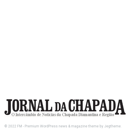
© 2022
FM
- Premium WordPress news & magazine theme by
Jegtheme
.