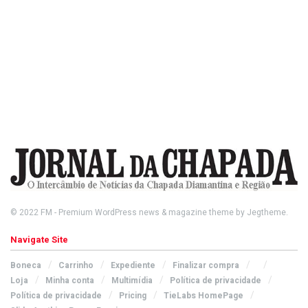
© 2022
FM
- Premium WordPress news & magazine theme by
Jegtheme
.
Navigate Site
Boneca
Carrinho
Expediente
Finalizar compra
Loja
Minha conta
Multimídia
Política de privacidade
Política de privacidade
Pricing
TieLabs HomePage