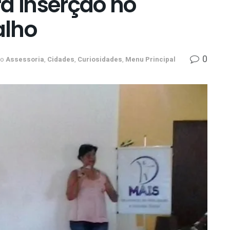
ra inserção no
alho
0
no
Assessoria
,
Cidades
,
Curiosidades
,
Menu Principal