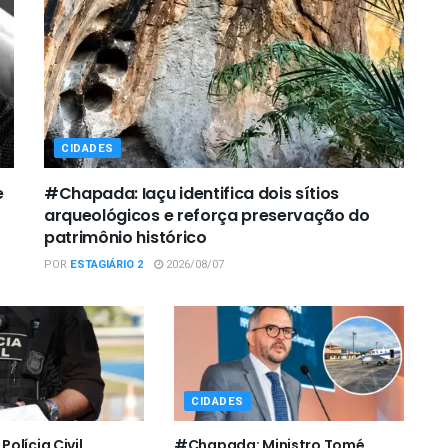
CIDADES
e
#Chapada: Iaçu identifica dois sítios
arqueológicos e reforça preservação do
patrimônio histórico
POR
ESTAGIÁRIO 2
2026/08/07
CIDADES
olícia Civil
#Chapada: Ministro Tomé