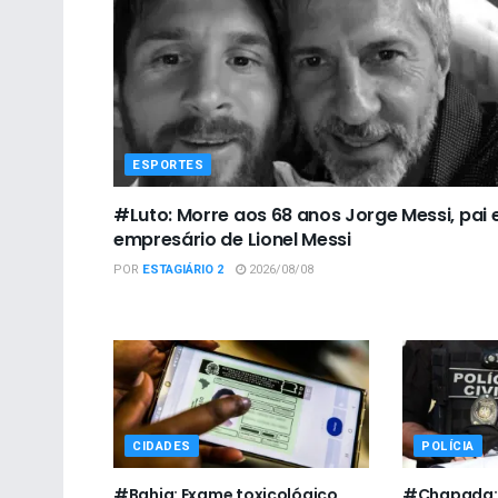
ESPORTES
#Luto: Morre aos 68 anos Jorge Messi, pai 
empresário de Lionel Messi
POR
ESTAGIÁRIO 2
2026/08/08
CIDADES
POLÍCIA
#Bahia: Exame toxicológico
#Chapada: P