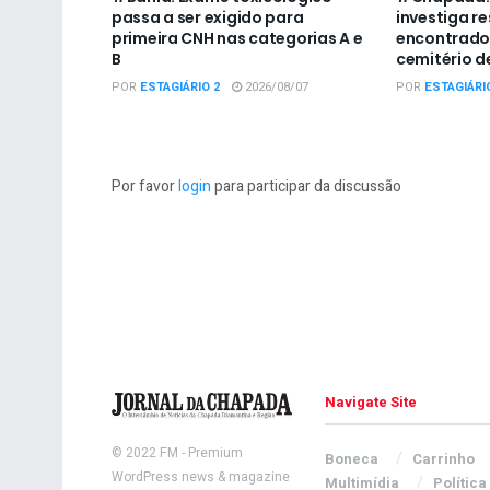
passa a ser exigido para
investiga r
primeira CNH nas categorias A e
encontrado
B
cemitério d
POR
ESTAGIÁRIO 2
2026/08/07
POR
ESTAGIÁRI
Por favor
login
para participar da discussão
Navigate Site
© 2022
FM
- Premium
Boneca
Carrinho
WordPress news & magazine
Multimídia
Política