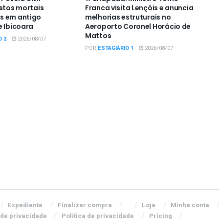
estos mortais
Franca visita Lençóis e anuncia
s em antigo
melhorias estruturais no
e Ibicoara
Aeroporto Coronel Horácio de
Mattos
O 2
2026/08/07
POR
ESTAGIÁRIO 1
2026/08/07
Expediente
Finalizar compra
Loja
Minha conta
 de privacidade
Política de privacidade
Pricing