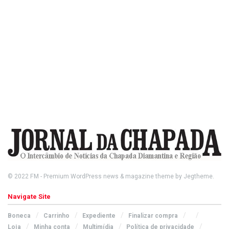
© 2022
FM
- Premium WordPress news & magazine theme by
Jegtheme
.
Navigate Site
Boneca
Carrinho
Expediente
Finalizar compra
Loja
Minha conta
Multimídia
Política de privacidade