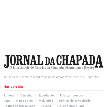
© 2022
FM
- Premium WordPress news & magazine theme by
Jegtheme
.
Navigate Site
Boneca
Carrinho
Expediente
Finalizar compra
Loja
Minha conta
Multimídia
Política de privacidade
Política de privacidade
Pricing
TieLabs HomePage