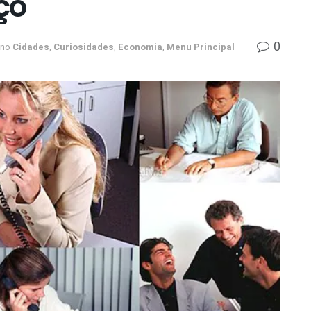
ço
0
no
Cidades
,
Curiosidades
,
Economia
,
Menu Principal