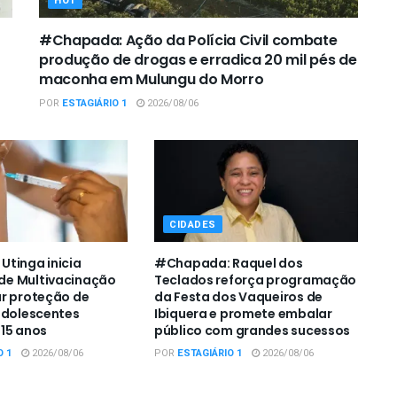
HOT
#Chapada: Ação da Polícia Civil combate
produção de drogas e erradica 20 mil pés de
maconha em Mulungu do Morro
POR
ESTAGIÁRIO 1
2026/08/06
CIDADES
tinga inicia
#Chapada: Raquel dos
e Multivacinação
Teclados reforça programação
r proteção de
da Festa dos Vaqueiros de
adolescentes
Ibiquera e promete embalar
15 anos
público com grandes sucessos
O 1
2026/08/06
POR
ESTAGIÁRIO 1
2026/08/06