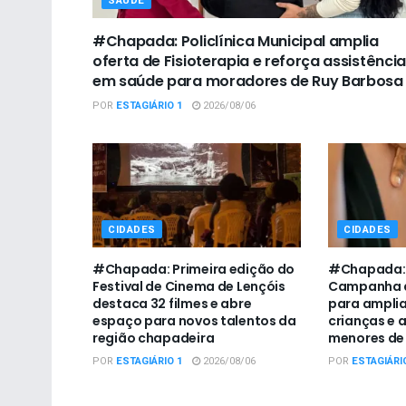
SAÚDE
#Chapada: Policlínica Municipal amplia
oferta de Fisioterapia e reforça assistência
em saúde para moradores de Ruy Barbosa
POR
ESTAGIÁRIO 1
2026/08/06
CIDADES
CIDADES
#Chapada: Primeira edição do
#Chapada: U
Festival de Cinema de Lençóis
Campanha d
destaca 32 filmes e abre
para amplia
espaço para novos talentos da
crianças e 
região chapadeira
menores de 
POR
ESTAGIÁRIO 1
2026/08/06
POR
ESTAGIÁRI