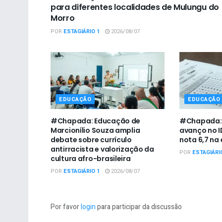
para diferentes localidades de Mulungu do
Morro
POR
ESTAGIÁRIO 1
2026/08/07
EDUCAÇÃO
EDUCAÇÃO
#Chapada: Educação de
#Chapada: I
Marcionílio Souza amplia
avanço no I
debate sobre currículo
nota 6,7 na
antirracista e valorização da
POR
ESTAGIÁRI
cultura afro-brasileira
POR
ESTAGIÁRIO 1
2026/08/07
Por favor
login
para participar da discussão