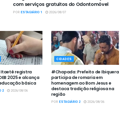
com serviços gratuitos do Odontomóvel
POR
ESTAGIÁRIO 1
2026/08/07
CIDADES
taetê registra
#Chapada: Prefeito de Ibiquera
DEB 2025 e alcança
participa de romaria em
 educação básica
homenagem ao Bom Jesus e
destaca tradição religiosa na
O 2
2026/08/06
região
POR
ESTAGIÁRIO 2
2026/08/06