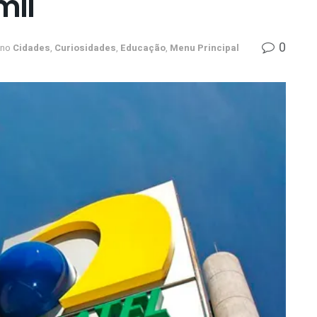
mil
0
no
Cidades
,
Curiosidades
,
Educação
,
Menu Principal