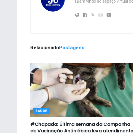
| Bem vindo ao espaço virtual
Relacionado
Postagens
SAÚDE
#Chapada: Última semana da Campanha
de Vacinação Antirrábica leva atendiment