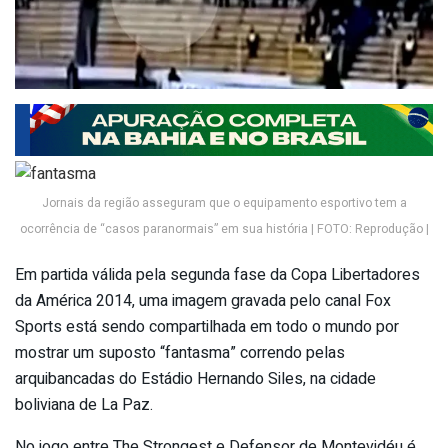
Jornais da região asseguram que o equipamento esportivo tem a
ocorrência de “casos paranormais” em sua história | FOTO: Reprodução |
Em partida válida pela segunda fase da Copa Libertadores
da América 2014, uma imagem gravada pelo canal Fox
Sports está sendo compartilhada em todo o mundo por
mostrar um suposto “fantasma” correndo pelas
arquibancadas do Estádio Hernando Siles, na cidade
boliviana de La Paz.
No jogo entre The Strongest e Defensor de Montevidéu é