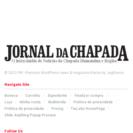
© 2022
FM
- Premium WordPress news & magazine theme by
Jegtheme
.
Navigate Site
Boneca
Carrinho
Expediente
Finalizar compra
Loja
Minha conta
Multimídia
Política de privacidade
Política de privacidade
Pricing
TieLabs HomePage
Slide Anything Popup Preview
Follow Us