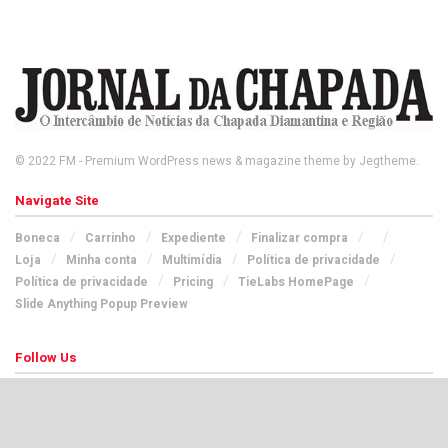
© 2022
FM
- Premium WordPress news & magazine theme by
Jegtheme
.
Navigate Site
Boneca
Carrinho
Expediente
Finalizar compra
Loja
Minha conta
Multimídia
Política de privacidade
Política de privacidade
Pricing
TieLabs HomePage
Slide Anything Popup Preview
Follow Us