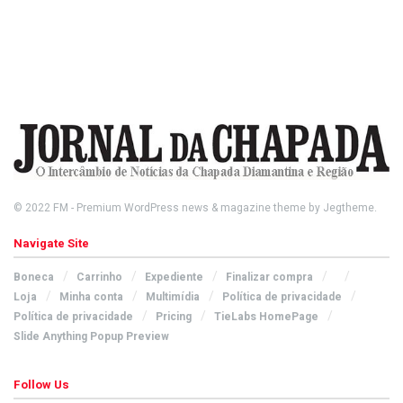
© 2022
FM
- Premium WordPress news & magazine theme by
Jegtheme
.
Navigate Site
Boneca
Carrinho
Expediente
Finalizar compra
Loja
Minha conta
Multimídia
Política de privacidade
Política de privacidade
Pricing
TieLabs HomePage
Slide Anything Popup Preview
Follow Us