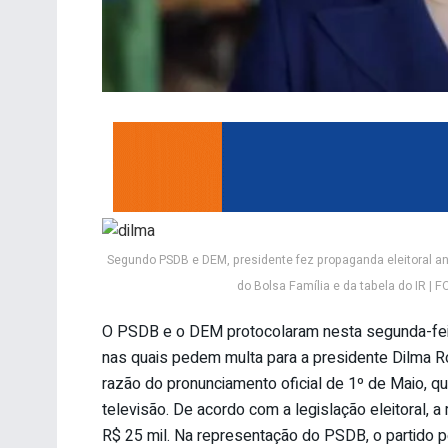
Segundo PSDB e DEM, presidente fez propaganda eleitoral an
do Bolsa Família e da tabela do IR |
O PSDB e o DEM protocolaram nesta segunda-feira 
nas quais pedem multa para a presidente Dilma R
razão do pronunciamento oficial de 1º de Maio, que
televisão. De acordo com a legislação eleitoral, a
R$ 25 mil. Na representação do PSDB, o partido 