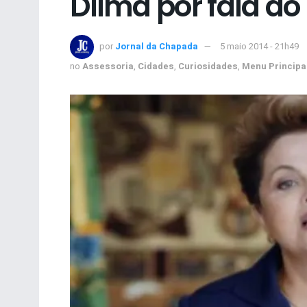
Dilma por fala do
por
Jornal da Chapada
5 maio 2014 - 21h49
no
Assessoria
,
Cidades
,
Curiosidades
,
Menu Principa