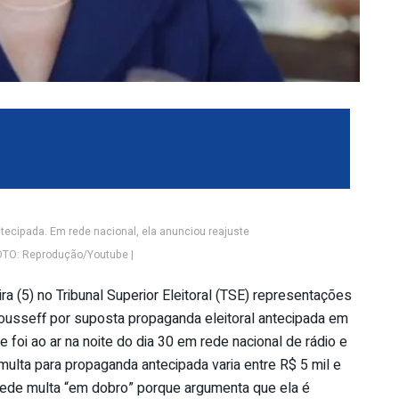
tecipada. Em rede nacional, ela anunciou reajuste
 FOTO: Reprodução/Youtube |
(5) no Tribunal Superior Eleitoral (TSE) representações
ousseff por suposta propaganda eleitoral antecipada em
 foi ao ar na noite do dia 30 em rede nacional de rádio e
 multa para propaganda antecipada varia entre R$ 5 mil e
pede multa “em dobro” porque argumenta que ela é