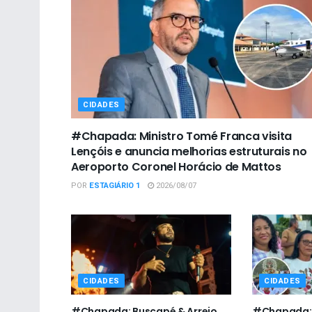
CIDADES
#Chapada: Ministro Tomé Franca visita
Lençóis e anuncia melhorias estruturais no
Aeroporto Coronel Horácio de Mattos
POR
ESTAGIÁRIO 1
2026/08/07
CIDADES
CIDADES
#Chapada: Buscapé & Arreio
#Chapada: P