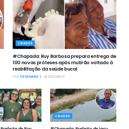
CIDADES
#Chapada: Ruy Barbosa prepara entrega de
100 novas próteses após mutirão voltado à
reabilitação da saúde bucal
POR
ESTAGIÁRIO 1
2026/08/07
CIDADES
refeita de Ruy
#Chapada: Prefeito de Iaçu