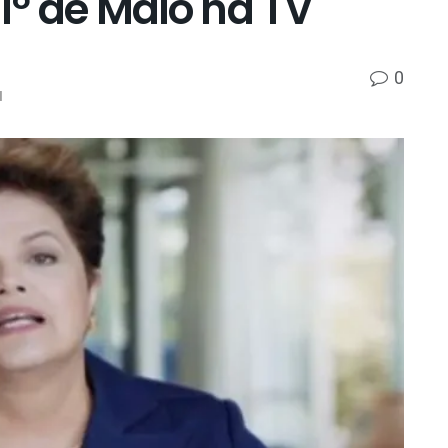
 1º de Maio na TV
0
l