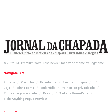
© 2022
FM
- Premium WordPress news & magazine theme by
Jegtheme
.
Navigate Site
Boneca
Carrinho
Expediente
Finalizar compra
Loja
Minha conta
Multimídia
Política de privacidade
Política de privacidade
Pricing
TieLabs HomePage
Slide Anything Popup Preview