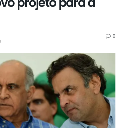
vo projeto para a
0
l