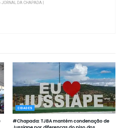
 do JORNAL DA CHAPADA |
CIDADES
e
#Chapada: TJBA mantém condenação de
Jussiape por diferenças do piso dos