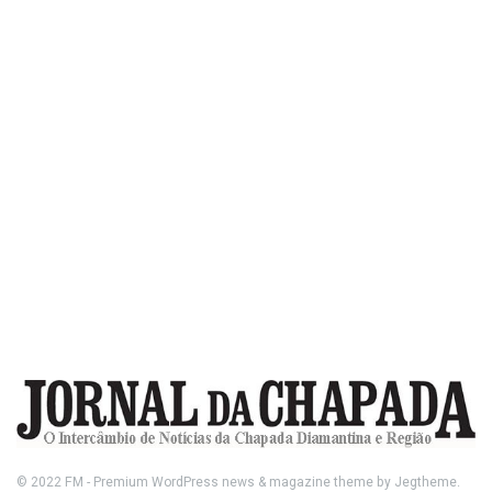
© 2022
FM
- Premium WordPress news & magazine theme by
Jegtheme
.