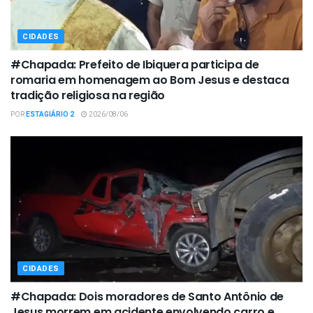
CIDADES
#Chapada: Prefeito de Ibiquera participa de
romaria em homenagem ao Bom Jesus e destaca
tradição religiosa na região
POR
ESTAGIÁRIO 2
2026/08/06
CIDADES
#Chapada: Dois moradores de Santo Antônio de
Jesus morrem em acidente envolvendo carro e