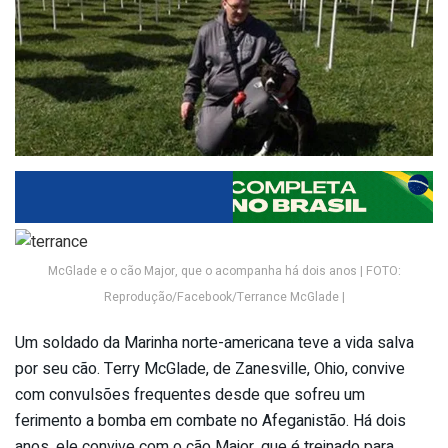
McGlade e o cão Major, que o acompanha há dois anos | FOTO:
Reprodução/Facebook/Terrance McGlade |
Um soldado da Marinha norte-americana teve a vida salva
por seu cão. Terry McGlade, de Zanesville, Ohio, convive
com convulsões frequentes desde que sofreu um
ferimento a bomba em combate no Afeganistão. Há dois
anos, ele convive com o cão Major, que é treinado para