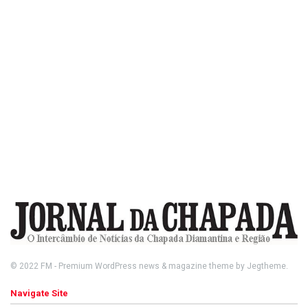
© 2022
FM
- Premium WordPress news & magazine theme by
Jegtheme
.
Navigate Site