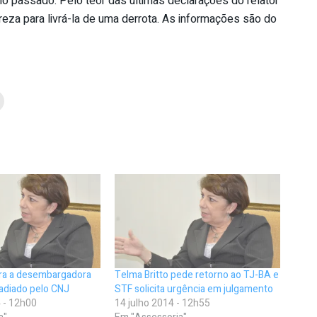
 passado. Pelo teor das últimas declarações do relator
reza para livrá-la de uma derrota. As informações são do
ra a desembargadora
Telma Britto pede retorno ao TJ-BA e
 adiado pelo CNJ
STF solicita urgência em julgamento
 - 12h00
14 julho 2014 - 12h55