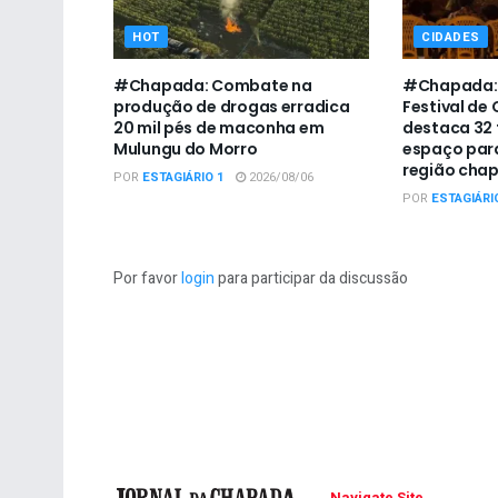
HOT
CIDADES
#Chapada: Combate na
#Chapada: 
produção de drogas erradica
Festival de
20 mil pés de maconha em
destaca 32 
Mulungu do Morro
espaço para
região cha
POR
ESTAGIÁRIO 1
2026/08/06
POR
ESTAGIÁRI
Por favor
login
para participar da discussão
Navigate Site