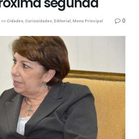
próxima segunda
0
no
Cidades
,
Curiosidades
,
Editorial
,
Menu Principal