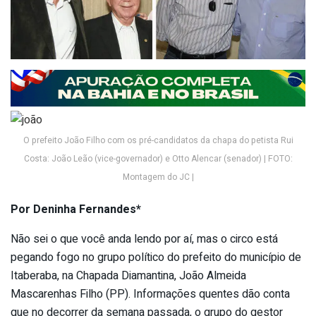
O prefeito João Filho com os pré-candidatos da chapa do petista Rui
Costa: João Leão (vice-governador) e Otto Alencar (senador) | FOTO:
Montagem do JC |
Por Deninha Fernandes*
Não sei o que você anda lendo por aí, mas o circo está
pegando fogo no grupo político do prefeito do município de
Itaberaba, na Chapada Diamantina, João Almeida
Mascarenhas Filho (PP). Informações quentes dão conta
que no decorrer da semana passada, o grupo do gestor