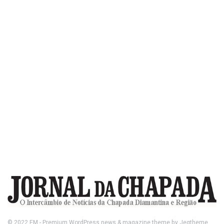
© 2022
FM
- Premium WordPress news & magazine theme by
Jegtheme
.