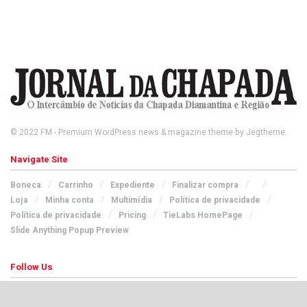
© 2022
FM
- Premium WordPress news & magazine theme by
Jegtheme
.
Navigate Site
Boneca
Carrinho
Expediente
Finalizar compra
Loja
Minha conta
Multimídia
Política de privacidade
Política de privacidade
Pricing
TieLabs HomePage
Slide Anything Popup Preview
Follow Us