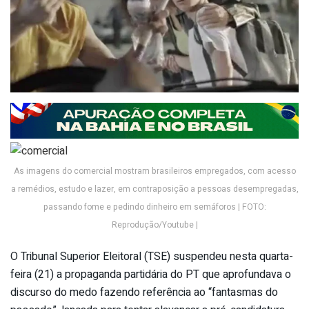
As imagens do comercial mostram brasileiros empregados, com acesso
a remédios, estudo e lazer, em contraposição a pessoas desempregadas,
passando fome e pedindo dinheiro em semáforos | FOTO:
Reprodução/Youtube |
O Tribunal Superior Eleitoral (TSE) suspendeu nesta quarta-
feira (21) a propaganda partidária do PT que aprofundava o
discurso do medo fazendo referência ao “fantasmas do